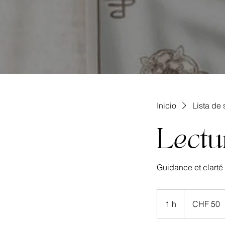
Inicio
Lista de 
Lectu
Guidance et clarté
50
francos
1 h
1
CHF 50
suizos